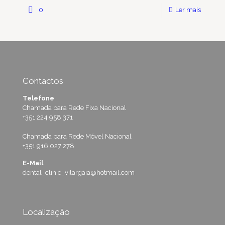
0
Ler mais
Contactos
Telefone
Chamada para Rede Fixa Nacional
+351 224 958 371
Chamada para Rede Móvel Nacional
+351 916 027 278
E-Mail
dental_clinic_vilargaia@hotmail.com
Localização