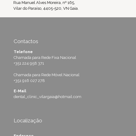
Rua Manuel Alves Moreira, nº 165,
Vilar do Paraíso, 4405-520, VN Gaia.
Contactos
Telefone
Chamada para Rede Fixa Nacional
+351 224 958 371
Chamada para Rede Móvel Nacional
+351 916 027 278
E-Mail
dental_clinic_vilargaia@hotmail.com
Localização
Endereço