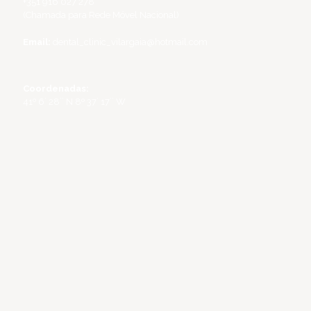
+351 916 027 278
(Chamada para Rede Móvel Nacional)
Email:
dental_clinic_vilargaia@hotmail.com
Coordenadas:
41º 6´ 28´´ N 8º 37´ 17´´ W