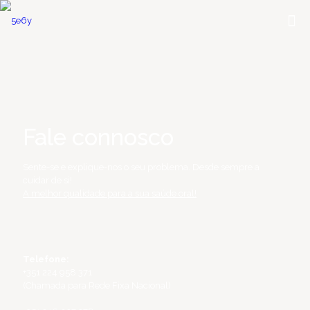
Fale connosco
Sente-se e explique-nos o seu problema. Desde sempre a
cuidar de si!
A melhor qualidade para a sua saúde oral!
Telefone:
+351 224 958 371
(Chamada para Rede Fixa Nacional)