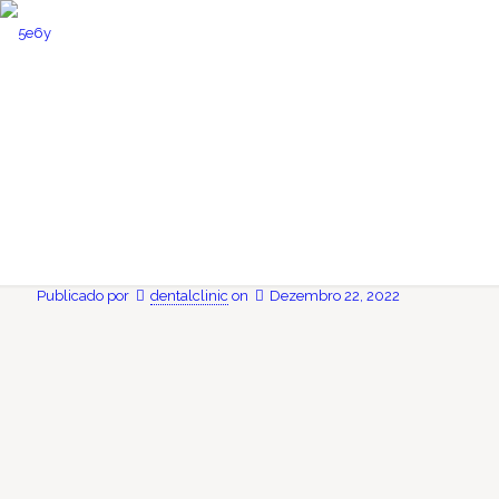
Como fazer a
manutenção correta após
tratamentos dentários
Publicado por
dentalclinic
on
Dezembro 22, 2022